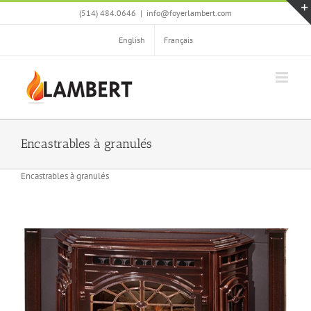
Skip
(514) 484.0646
|
info@foyerlambert.com
to
content
English
Français
Encastrables à granulés
Encastrables à granulés