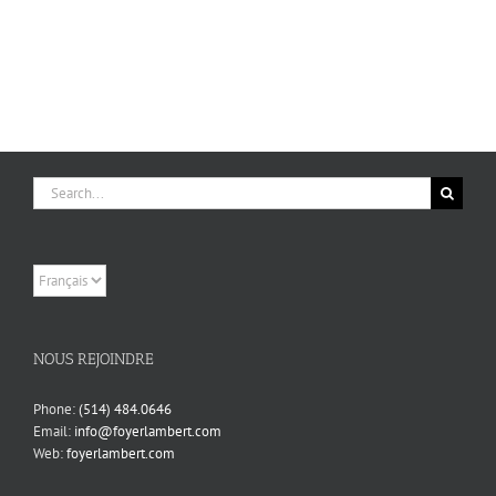
Search
for:
Choisir
une
langue
NOUS REJOINDRE
Phone:
(514) 484.0646
Email:
info@foyerlambert.com
Web:
foyerlambert.com