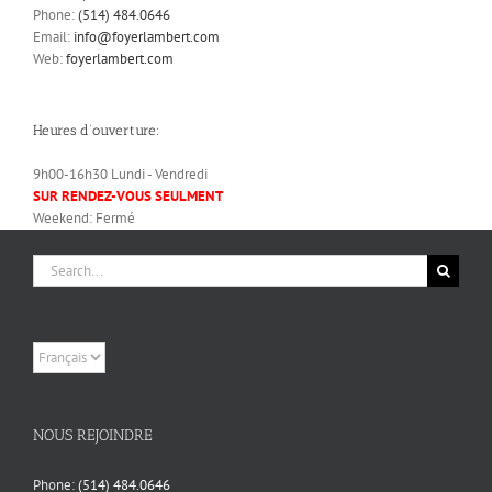
Phone:
(514) 484.0646
Email:
info@foyerlambert.com
Web:
foyerlambert.com
Heures d’ouverture:
9h00-16h30 Lundi - Vendredi
SUR RENDEZ-VOUS SEULMENT
Weekend: Fermé
Search
for:
Choisir
une
langue
NOUS REJOINDRE
Phone:
(514) 484.0646