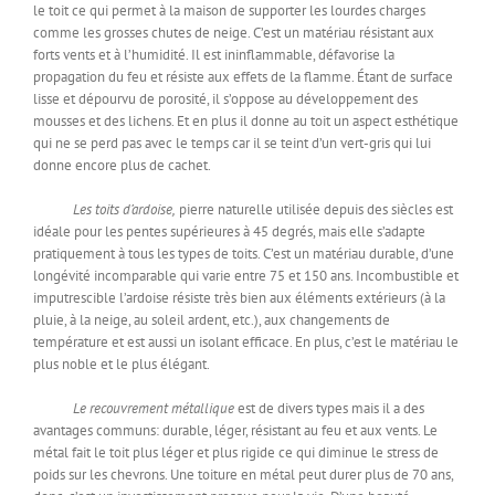
le toit ce qui permet à la maison de supporter les lourdes charges
comme les grosses chutes de neige. C’est un matériau résistant aux
forts vents et à l’humidité. Il est ininflammable, défavorise la
propagation du feu et résiste aux effets de la flamme. Étant de surface
lisse et dépourvu de porosité, il s’oppose au développement des
mousses et des lichens. Et en plus il donne au toit un aspect esthétique
qui ne se perd pas avec le temps car il se teint d’un vert-gris qui lui
donne encore plus de cachet.
Les toits d’ardoise,
pierre naturelle utilisée depuis des siècles est
idéale pour les pentes supérieures à 45 degrés, mais elle s’adapte
pratiquement à tous les types de toits. C’est un matériau durable, d’une
longévité incomparable qui varie entre 75 et 150 ans. Incombustible et
imputrescible l’ardoise résiste très bien aux éléments extérieurs (à la
pluie, à la neige, au soleil ardent, etc.), aux changements de
température et est aussi un isolant efficace. En plus, c’est le matériau le
plus noble et le plus élégant.
Le recouvrement métallique
est de divers types mais il a des
avantages communs: durable, léger, résistant au feu et aux vents. Le
métal fait le toit plus léger et plus rigide ce qui diminue le stress de
poids sur les chevrons. Une toiture en métal peut durer plus de 70 ans,