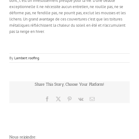
donc, c’est un investissement presque pour la vie. D’une beauté
exceptionnelle il ne nécessite aucun entretien, ne rouille pas, ne se
déforme pas, ne fendille pas, ne pourrit pas, exclut les mousses et les
lichens. Un grand avantage de ces couvertures c’est que les toitures
métalliques réfléchissent la chaleur du soleil en été et n’accumulent
pas la neige en hiver.
By
Lambert roofing
Share This Story, Choose Your Platform!
Facebook
X
Pinterest
Vk
Email
Nous rejoindre: