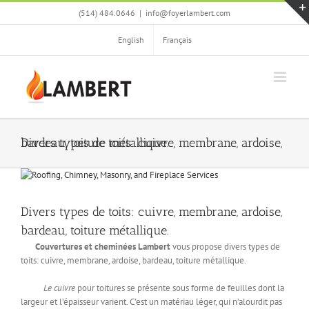
Skip
(514) 484.0646
|
info@foyerlambert.com
to
content
English
Français
Divers types de toits: cuivre, membrane, ardoise, bardeau, toiture métallique.
View
Larger
Image
Divers types de toits: cuivre, membrane, ardoise,
bardeau, toiture métallique.
Couvertures et cheminées Lambert
vous propose divers types de
toits: cuivre, membrane, ardoise, bardeau, toiture métallique.
Le cuivre
pour toitures se présente sous forme de feuilles dont la
largeur et l’épaisseur varient. C’est un matériau léger, qui n’alourdit pas