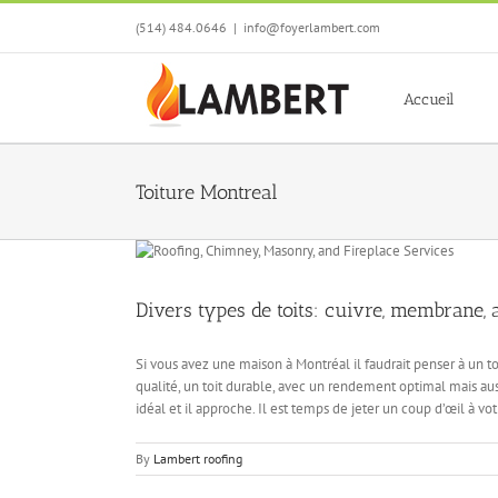
Skip
(514) 484.0646
|
info@foyerlambert.com
to
content
Accueil
Toiture Montreal
Divers types de toits: cuivre, membrane, a
Si vous avez une maison à Montréal il faudrait penser à un to
qualité, un toit durable, avec un rendement optimal mais aus
idéal et il approche. Il est temps de jeter un coup d’œil à v
By
Lambert roofing