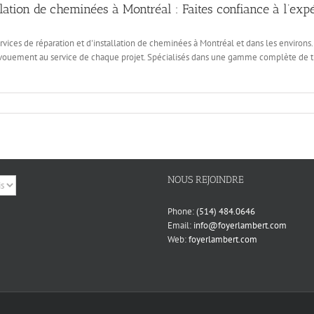
llation de cheminées à Montréal : Faites confiance à l’e
vices de réparation et d'installation de cheminées à Montréal et dans les environs. 
 dévouement au service de chaque projet. Spécialisés dans une gamme complète de 
NOUS REJOINDRE
Phone:
(514) 484.0646
Email:
info@foyerlambert.com
Web:
foyerlambert.com