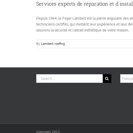
Services experts de réparation et d’insta
Depuis 1964, le Foyer Lambert est la pierre angulaire des ser
techniciens certifiés, qui mettent leur expérience et leur
assurons la sécurité et l'attrait esthétique de votre maison.
By
Lambert roofing
Search
Choisir
for:
une
langue
Copyright 2022